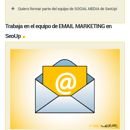
Quiero formar parte del equipo de SOCIAL MEDIA de SeoUp!
Trabaja en el equipo de EMAIL MARKETING en
Nombre (requerido)
SeoUp
Tu correo electrónico (requerido)
Tu teléfono (requerido)