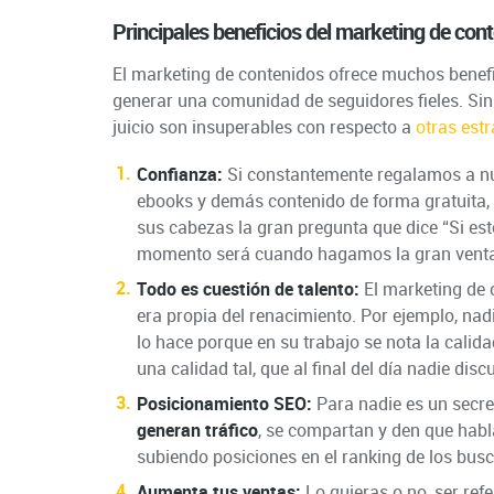
Principales beneficios del marketing de con
El marketing de contenidos ofrece muchos benef
generar una comunidad de seguidores fieles. Si
juicio son insuperables con respecto a
otras est
Confianza:
Si constantemente regalamos a nue
ebooks y demás contenido de forma gratuita,
sus cabezas la gran pregunta que dice “Si est
momento será cuando hagamos la gran venta 
Todo es cuestión de talento:
El marketing de 
era propia del renacimiento. Por ejemplo, nad
lo hace porque en su trabajo se nota la calida
una calidad tal, que al final del día nadie disc
Posicionamiento SEO:
Para nadie es un secre
generan tráfico
, se compartan y den que habla
subiendo posiciones en el ranking de los bus
Aumenta tus ventas:
Lo quieras o no, ser ref