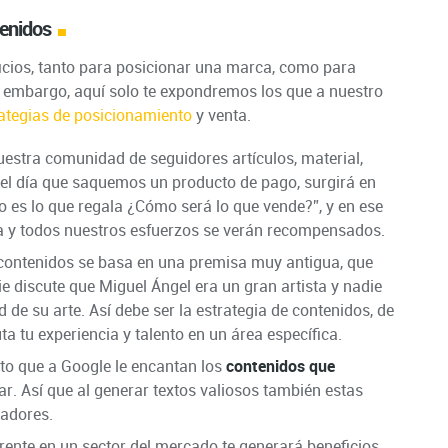
tenidos
icios, tanto para posicionar una marca, como para
n embargo, aquí solo te expondremos los que a nuestro
rategias de posicionamiento
y venta.
stra comunidad de seguidores artículos, material,
 el día que saquemos un producto de pago, surgirá en
o es lo que regala ¿Cómo será lo que vende?”, y en ese
y todos nuestros esfuerzos se verán recompensados.
contenidos se basa en una premisa muy antigua, que
ie discute que Miguel Ángel era un gran artista y nadie
d de su arte. Así debe ser la estrategia de contenidos, de
uta tu experiencia y talento en un área específica.
to que a Google le encantan los
contenidos que
r. Así que al generar textos valiosos también estas
cadores.
erente en un sector del mercado te generará beneficios