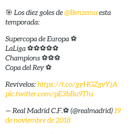
🎯 Los diez goles de
@Benzema
esta
temporada:
Supercopa de Europa ⚽
LaLiga ⚽⚽⚽⚽⚽
Champions ⚽⚽⚽
Copa del Rey ⚽
Revívelos:
https://t.co/gyHGZgvYjA
pic.twitter.com/pE3bBu9Ths
— Real Madrid C.F.⚽ (@realmadrid)
19
de noviembre de 2018