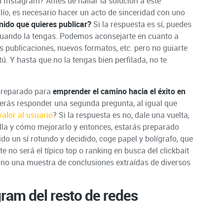
 Instagram? Antes de hallar la solución a este
lío, es necesario hacer un acto de sinceridad con uno
nido que quieres publicar?
Si la respuesta es sí, puedes
ve cuando la tengas. Podemos aconsejarte en cuanto a
s publicaciones, nuevos formatos, etc. pero no guiarte
ú. Y hasta que no la tengas bien perfilada, no te
y preparado para
emprender el camino hacia el éxito en
berás responder una segunda pregunta, al igual que
alor al usuario
? Si la respuesta es no, dale una vuelta,
alla y cómo mejorarlo y entonces, estarás preparado
ido un sí rotundo y decidido, coge papel y bolígrafo, que
e no será el típico top o ranking en busca del clickbait
sino una muestra de conclusiones extraídas de diversos
gram del resto de redes