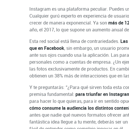
Instagram es una plataforma peculiar. Puedes usa
Cualquier gurú experto en experiencia de usuario
crecer de manera exponencial. Ya son
más de 12
año, el 2017, lo que supone un aumento anual del
Esta red social está llena de contrariedades.
Las
que en Facebook
, sin embargo, un usuario prom
ante sus ojos cuando usa la aplicación. Las para
personales como a cuentas de empresa. ¿Un eje
las fotos exclusivamente de productos. En cambi
obtienen un 38% más de interacciones que en la
Y te preguntarás: “¿Para qué sirven toda esta c
premisa fundamental:
para triunfar en Instagra
para hacer lo que quieras, para ir en sentido opu
cómo consume la audiencia los distintos conten
antes que nadie qué nuevos formatos ofrecer ante
fantástica idea llegue a tu mente, deberás ser un 
fácil de entender como complejo innovar en él.