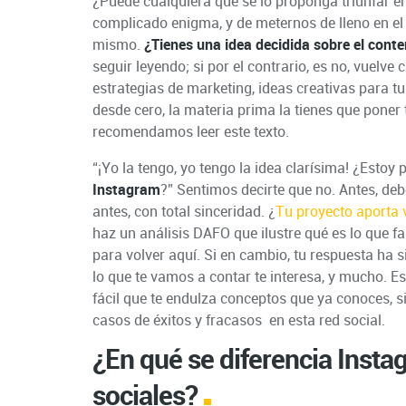
¿Puede cualquiera que se lo proponga triunfar en
complicado enigma, y de meternos de lleno en el 
mismo.
¿Tienes una idea decidida sobre el conte
seguir leyendo; si por el contrario, es no, vuel
estrategias de marketing, ideas creativas para tu
desde cero, la materia prima la tienes que poner t
recomendamos leer este texto.
“¡Yo la tengo, yo tengo la idea clarísima! ¿Esto
Instagram
?” Sentimos decirte que no. Antes, de
antes, con total sinceridad. ¿
Tu proyecto aporta v
haz un análisis DAFO que ilustre qué es lo que f
para volver aquí. Si en cambio, tu respuesta ha s
lo que te vamos a contar te interesa, y mucho. Est
fácil que te endulza conceptos que ya conoces, 
casos de éxitos y fracasos en esta red social.
¿En qué se diferencia Insta
sociales?