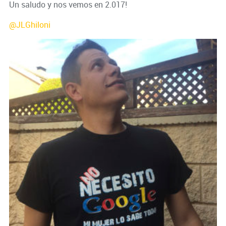
Un saludo y nos vemos en 2.017!
@JLGhiloni